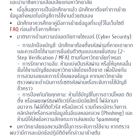
และนำมาซึ่งความเสื่อมเสียแก่มหาวิทยาลัย
เมื่อสิ้นสุดการเป็นนักศึกษาแล้ว นักศึกษาต้องทำการย้าย
ข้อมูลทั้งหมดในบัญชีการใช้งานด้วยตนเอง
นักศึกษาควรศึกษาคู่มือการย้ายข้อมูลที่ระบุไว้ในเว็บไซต์
FAQ
ก่อนสำเร็จการศึกษา
มาตรการด้านความปลอดภัยทางไซเบอร์ (Cyber Security):
การปกป้องบัญชี: นักศึกษาต้องตั้งรหัสผ่านที่คาดเดายาก
และควรเปิดใช้งานการยืนยันตัวตนแบบสองขั้นตอน (2-
Step Verification / MFA) ตามที่มหาวิทยาลัยกำหนด
การรักษาความลับ: ห้ามแบ่งปันรหัสผ่าน หรือให้บุคคลอื่น
ยืมใช้งานบัญชีของมหาวิทยาลัยโดยเด็ดขาด เพื่อป้องกัน
การสวมรอยและการรั่วไหลของข้อมูล หากมหาวิทยาลัย
ตรวจพบจะดำเนินการรีเซตรหัสผ่านหรือระงับการใช้บัญชี
ชั่วคราว
การป้องกันภัยคุกคาม: ห้ามใช้บัญชีในการดาวน์โหลด ติด
ตั้ง หรือเผยแพร่ซอฟต์แวร์ที่ละเมิดลิขสิทธิ์ ไฟล์ลามก
อนาจาร ไฟล์ที่ติดไวรัส หรือมัลแวร์ รวมถึงระมัดระวังการ
คลิกลิงก์หรือกรอกข้อมูลในอีเมลหลอกลวง (Phishing) และ
ห้ามมิให้ส่งข้อความลักษณะการส่งสแปม Spamming
มหาวิทยาลัยขอสงวนสิทธิ์ในการระงับการใช้งาน หากตรวจ
พบว่ามีการละเมิดข้อปฎิบัติดังที่กล่าวมาข้างต้น